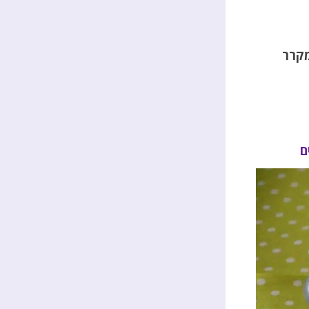
מקרר
ם