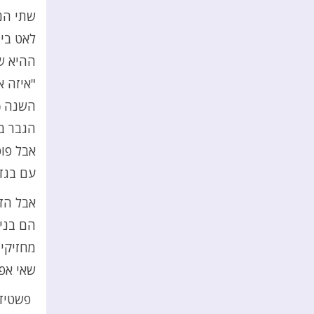
שתי הנ
לאט בי
ההיא ש
"איזה א
השנה (נ
הגבר בן
אבל פו
עם בגד 
אבל הזו
הם בני 
מחזיקים
שאי אפ
פשטידת