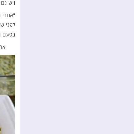
ויש גם 
"אחרי ה
לפני שנ
בפעם ה
את 