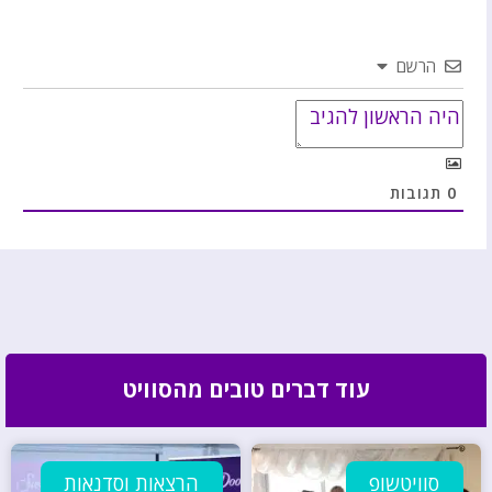
הרשם
0
תגובות
עוד דברים טובים מהסוויט
סוויטשופ
הרצאות וסדנאות