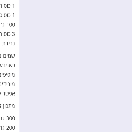
1 כוס חלב (250 מ')
1 כוס סוכר (200 גרם)
100 ג' חמאה
3 כוסות פרג טחון טרי (300 גרם)
גרידת ל
שמים ב
כשמבעב
מוסיפים את גר
מורידי
אפשר לה
מתכון ל
300 גרם קמח – 2 כוסות קמח+2 כפות
200 גרם חמאה