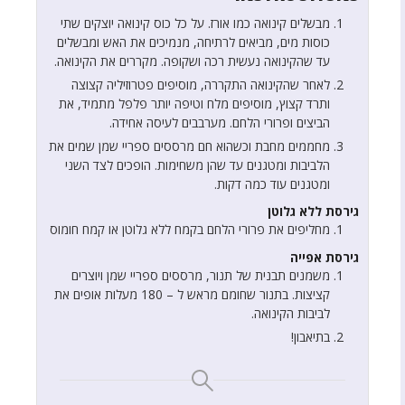
מבשלים קינואה כמו אורז. על כל כוס קינואה יוצקים שתי
כוסות מים, מביאים לרתיחה, מנמיכים את האש ומבשלים
עד שהקינואה נעשית רכה ושקופה. מקררים את הקינואה.
לאחר שהקינואה התקררה, מוסיפים פטרוזיליה קצוצה
ותרד קצוץ, מוסיפים מלח וטיפה יותר פלפל מתמיד, את
הביצים ופרורי הלחם. מערבבים לעיסה אחידה.
מחממים מחבת וכשהוא חם מרססים ספריי שמן שמים את
הלביבות ומטגנים עד שהן משחימות. הופכים לצד השני
ומטגנים עוד כמה דקות.
גירסת ללא גלוטן
מחליפים את פרורי הלחם בקמח ללא גלוטן או קמח חומוס
גירסת אפייה
משמנים תבנית של תנור, מרססים ספריי שמן ויוצרים
קציצות. בתנור שחומם מראש ל – 180 מעלות אופים את
לביבות הקינואה.
בתיאבון!