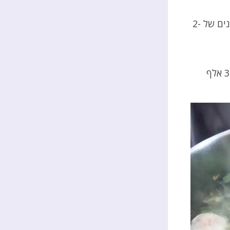
שאפרסם סרט באורך 25 דקות. מי יסתכל עליו?? את תמיד מכינה סרטונים של 2-
אז טלי אהובתי, הסרטון הכי! אבל הכי! נצפה באתר שלי עם מעל ל – 32 אלף