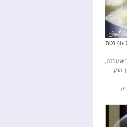
עוף רכות
יא עבדה,
ך מרק
רק