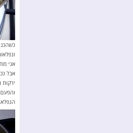
כשהכנו 
ונפלאות
אני מו
אבל ככה
ירקות ח
והפעם, 
הנפלא.