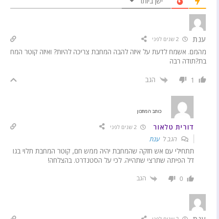
ישן ביותר
ענת
2 שנים לפני
מהמם. אשמח לדעת על איזה להבה המחבת צריכה להיות? ואיזה קוטר המח
בת?תודה רבה
הגב
1
כותב המתכון
דורית טלאור
2 שנים לפני
הגב ל
ענת
תתחילי עם אש חזקה שהמחבת יהיה ממש חם, קוטר המחבת תלוי בגו
דל הפיתה שתרצי שתהייה. לכי על הסטנדרט. בהצלחה!
הגב
0
ענת
2 שנים לפני