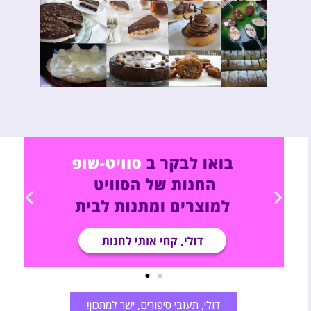
דוּלי, תעזבי סיפורים, ישר למתכון!