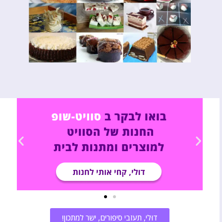
דוּלי, תעזבי סיפורים, ישר למתכון!