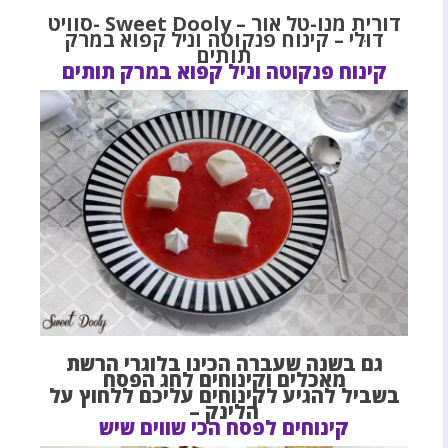
דורית מנו-טל אור – Sweet Dooly -סוויט
דוּלי – קינוח פנקוטה וניל קפוא במרק
תותים
קינוח פנקוטה וניל קפוא במרק תותים
גם בשנה שעברה הכינו בלוגרי הרשת
מאכלים וקינוחים לחג הפסח
בשביל להגיע לקינוחים עליכם ללחוץ על
הלינק –
קינוחים לפסח הכי שווים שיש