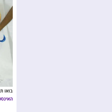
בואו ת
האינסט