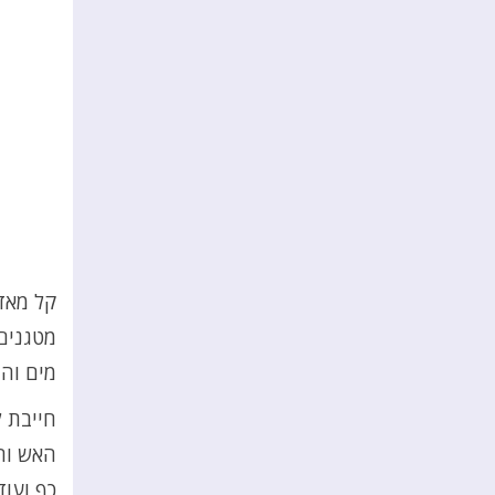
קל מאד
מטגנים 
מים והו
חייבת ל
האש והת
כף ועוד