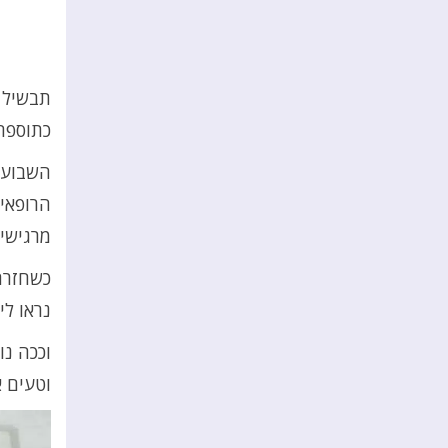
תבשיל ב
כתוספת
השבוע ב
הרופאים
מרגישים
כשחזרתי
נראו לי
וככה נו
וטעים א