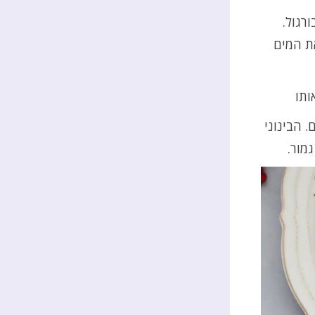
רגול.
ת המים
ותו
 הבינוני
מור.