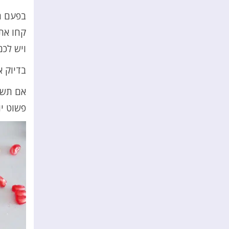
בפעם ה
קחו את 
ויש לכם
בדיוק א
אם תשאל
פשוט יו