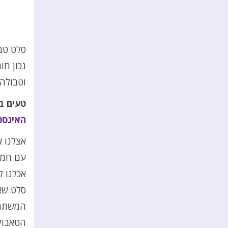
סלט טבו
נכון חו
וטבולה 
טעים ב
האינסט
אצלנו 
עם חמוצ
אכלנו ל
סלט שאנ
המשתתפ
הטאבולה