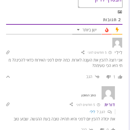
2
תגובות
ישן ביותר
לילי
5 חודשים לפני
אני רוצה להכין את העןגה לארוח. כמה ימים לפני האירוח כדאי להכינה? מ
תי היא הכי טעימה?
הגב
1
כותב המתכון
דורית
5 חודשים לפני
הגב ל
לילי
את יכולה להכין יום לפני והיא תהייה טובה בעת ההגשה. שבוע טוב
הגב
0