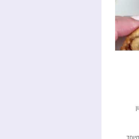
ן
יוחד.