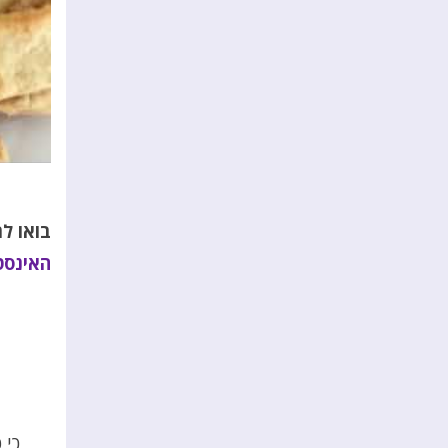
בואו ל
האינסט
כי 