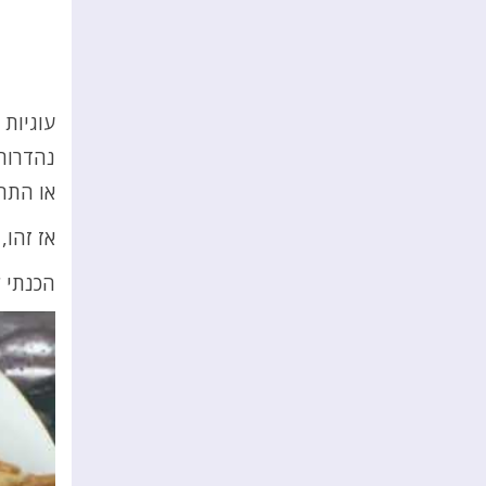
עוגיות 
נהדרות
או התה 
אז זהו,
הכנתי ל