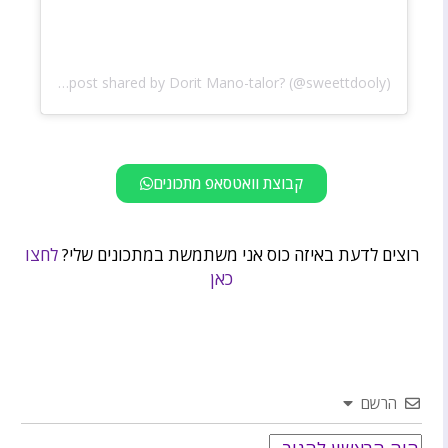
A post shared by Dorit Mano-talor? (@sweettdooly)
קבוצת וואטסאפ מתכונים
רוצים לדעת באיזה כוס אני משתמשת במתכונים שלי?
לחצו
כאן
הרשם