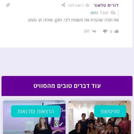
דורית טלאור
1 שנה לפני
הגב ל
נחום
אוי! תודה שהערת את תשומת ליבי. תוקן. שיהיה חג טעים.
הגב
0
עוד דברים טובים מהסוויט
סוויטשופ
הרצאות וסדנאות