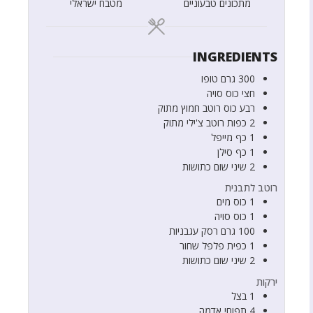
מתכונים טבעוניים
מטבח ישראלי
INGREDIENTS
300
גרם
טופו
חצי
כוס
סויה
רבע
כוס
רוטב חמוץ מתוק
2
כפות
רוטב צ'ילי מתוק
1
כף
מייפל
1
כף
סילן
2
שיני שום כתושות
רוטב לתבנית
1
כוס
מים
1
כוס
סויה
100
גרם
רסק עגבניות
1
כפית
פלפל שחור
2
שיני שום כתושות
ירקות
1
בצל
4
תפוחי אדמה