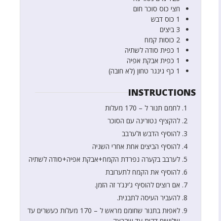
חצי
כוס
סוכר חום
1
כוס
דבש
3
ביצים
2
כוסות
קמח
1
כפית
סודה לשתיה
1
כפית
אבקת אפיה
1
כף
גינגר טחון (לא חובה)
INSTRUCTIONS
לחמם תנור ל – 170 מעלות
להקציף נטורינה עם הסוכר
להוסיף הדבש ולערבב
להוסיף הביצים אחת אחרי השניה
לערבב בקערה נפרדת הקמח+אבקת אפיה+סודה לשתיה
להוסיף את הקמח לתערובת
אם רוצים להוסיף ג’ינג’ר זה הזמן.
להעביר העיסה לתבנית.
לאפות בתנור שחומם מראש ל – 170 מעלות כעשרים עד
שלושים דקות עד שהבצק