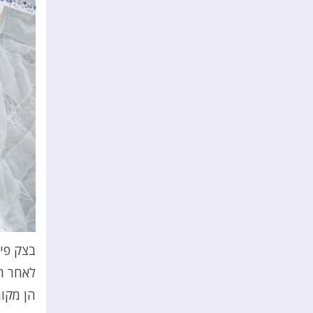
בצק פיל
לאחר הא
הן מקור