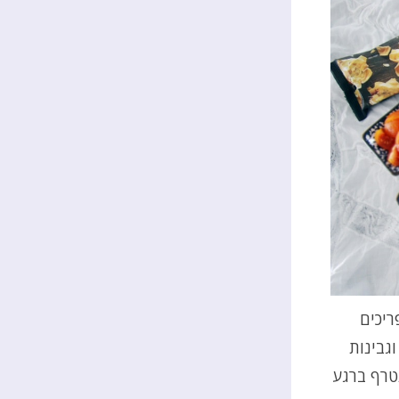
ריכים
וגבינות
נטרף ברגע