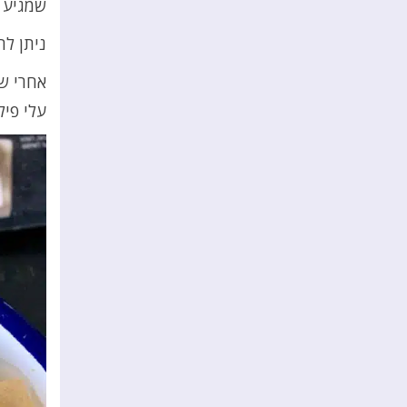
שמגיע ל
ניתן ל
אחרי ש
עלי פיל