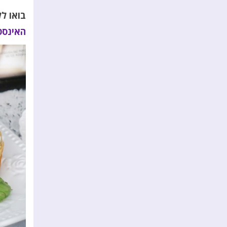
בואו ל
האינסט