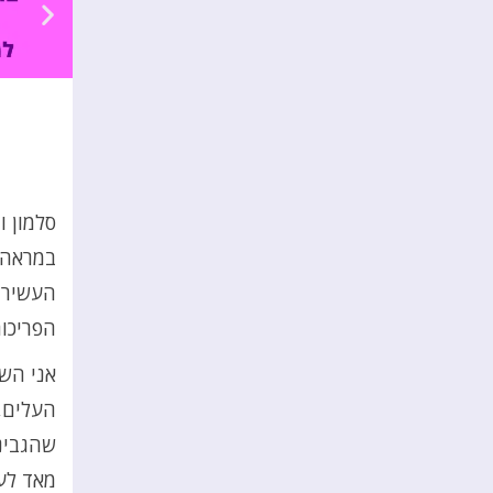
סלמון 
במראה 
העשיר 
הפריכות
אני הש
העלים,מ
שהגבינ
מאד לעב