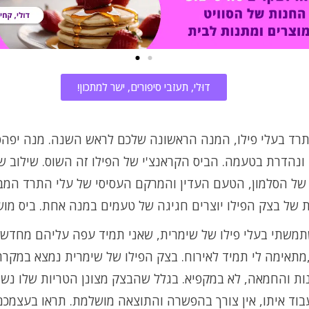
דוּלי, תעזבי סיפורים, ישר למתכון!
ותרד בעלי פילו, המנה הראשונה שלכם לראש השנה. מנה יפהפ
ונהדרת בטעמה. הביס הקראנצ'י של הפילו זה השוס. שילוב 
של הסלמון, הטעם העדין והמרקם העסיסי של עלי התרד המב
 של בצק הפילו יוצרים חגיגה של טעמים במנה אחת. ביס מוש
תמשתי בעלי פילו של שימרית, שאני תמיד עפה עליהם מחדש.
תאימה לי תמיד לאירוח. בצק הפילו של שימרית נמצא במקרר
ות והחמאה, לא במקפיא. בגלל שהבצק מצונן הטריות שלו נשמ
וד איתו, אין צורך בהפשרה והתוצאה מושלמת. תראו בעצמכם