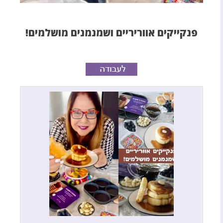
פנקייקים אווריריים ושמנמנים מושלמים!