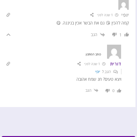
יופי
1 שנה לפני
קמה להכין 😘 גם את הבשר אכין בנינגה. 😋
הגב
1
כותב המתכון
דורית
1 שנה לפני
הגב ל
יופי
ויצא טעים? חג שמח אהובה
הגב
0