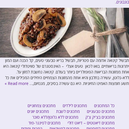
בונבונים
.
תבשיל קינואה אדומה עם פטריות, תבשיל בריא טבעוני טעים, קל הכנה ועם המון
יתרונות בריאותיים. בואו לכאן טעים אצלי – האינסטגרם של סוויטדולי קינואה היא
אחת ממזונות הבריאות הפופולריים ביותר בעולם. קינואה נחשבת למזון על.
ללא-גלוטן, עשירה בחלבון והיא אחת מהמזונות הצמחיים היחידים המכילים את כל
תשע חומצות האמינו החיוניות. היא גם עשירה בסיבים, מגנזיום,…
Read more »
כל המתכונים
מתכונים לילדים
מתכונים צמחוניים
מתכונים טבעוניים
מתכונים לשבת
מתכונים יוונים
מתכונים בצ'יק צ'ק
מתכונים ללא גלוטן/ללא סוכר
מתכונים דיאטטים – דיאט דולי
מתכונים לפינגר-פוד
מתכונים לתוספות
מתכונים למשקאות
המרות ומידות