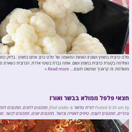
סלט כרובית בחומץ ושום זו האחות התאומה של סלט כרוב אדום בחומץ . בדיוק כ
הוחלפה בקערת כרובית בחומץ ושום. אותה גברת בשינוי אדרת. הכרובית נשארת 
מושלמת. זה קראנץ' שפשוט תענוג…
Read more »
חצאי פלפל ממולא בבשר ואורז
by
8:30 am
Posted
דורית טלאור
&
filed under
מתכונים לחגים
,
מתכונים לפס
צהריים
,
מתכונים לשבת
,
טיפים לאפייה ובישול
,
מתכונים יוונים
,
מתכונים לבשר
,
מת