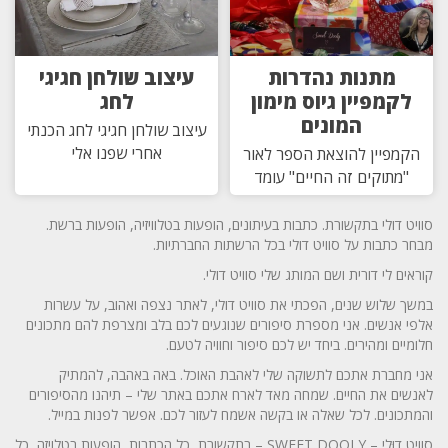
מתנות נהדרות
עיצוב שולחן חגיגי
לקמפיין גיוס מימון
לחג
המונים
עיצוב שולחן חגיגי לחג הכנתי
אחרי שפנו אלי
הקמפיין להוצאת הספר לאור
"מתוקים זה החיים" עומד
סוויט דולי בתקשורת. כתבות בעיתונים, הופעות בטלוויזיה, הופעות ברשת.
מבחר כתבות על סוויט דולי בכל הרשתות החברתיות.
קוראים לי דורית ושם המותג שלי סוויט דולי.
במשך שלוש שנים, הפכתי את סוויט דולי, לאתר נצפה ואהוב, על עשרות
אלפי אנשים. אני מספרת סיפורים שנוגעים לכם בלב ומצרפת להם מתכונים
חלומיים ומהירים. ביחד יש לכם סיפור וחוויה לטעם.
אני מחברת אתכם לתשוקה שלי לאהבת האוכל. באה באהבה, להמתיק
לאנשים את החיים. שמחה מאד לארח אתכם באתר שלי – תיהנו מהסיפורים
והמתכונים. לכל שאלה או בקשה אשמח לעזור לכם. אפשר לפנות במייל.
סוויט דוּלי – SWEET DOOLY – בתקשורת, כל הכתבות, הופעות בטלויזה, כל