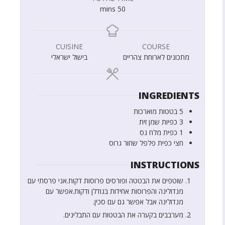
mins
50
CUISINE
COURSE
מתכונים לארוחת צהריים
בישול ישראלי
INGREDIENTS
5
בטטות מוארכות
3
כפיות
שמן זית
1
כפית
מלח גס
חצי
כפית
פלפל שחור גרוס
INSTRUCTIONS
שוטפים את הבטטה ופורסים פרוסות דקות.אני פרסתי עם
מנדולינה והפרוסות אחידות בגודלן ודקות.אפשר עם
מנדולינה אבל אפשר גם עם סכין.
מערבבים בקערה את הבטטות עם התבלינים.