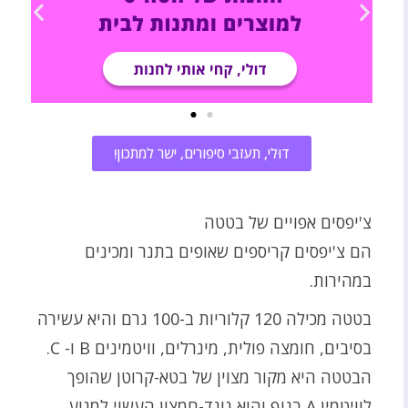
דוּלי, תעזבי סיפורים, ישר למתכון!
צ'יפסים אפויים של בטטה
הם צ'יפסים קריספים שאופים בתנר ומכינים
במהירות.
בטטה מכילה 120 קלוריות ב-100 גרם והיא עשירה
בסיבים, חומצה פולית, מינרלים, וויטמינים B ו- C.
הבטטה היא מקור מצוין של בטא-קרוטן שהופך
לוויטמין A בגוף והוא נוגד-חמצון העשוי למנוע