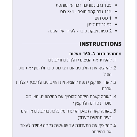
125
גרם
נטורינה רכה עד מומסת
115
גרם
קמח תופח - 3/4 כוס
1
כוס
מים
כף
גרידת לימון
2
כפות
אבקת סוכר - לפיזור על העוגה
INSTRUCTIONS
מחממים תנור ל- 160 מעלות
להפריד את הביצים לחלמונים וחלבונים
להקציף את החלבונים עם חצי כוס סוכר ולהוסיף את סוכר
הוניל
לאחר שהקצף תפח להוציא את החלבונים ולהעביר לצלחת
אחרת
באותה קערת מיקסר להוסיף את החלמונים, חצי כוס
סוכר, נטורינה ולהקציף
באותה קערה (כן-כן הקערה מלוכלכת בחלבונים אין שום
בעיה תמשיכו לעבוד)
להקציף את התערובת עד שנעשית בלילה אחידה לעצור
את המיקסר