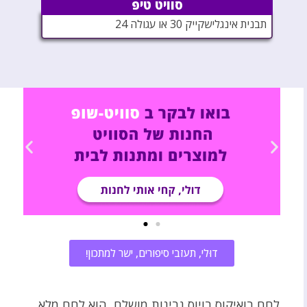
סוויט טיפ
תבנית אינגלישקייק 30 או עגולה 24
דוּלי, תעזבי סיפורים, ישר למתכון!
לחם בואיקוס בויוס גבינות מושלם, הוא לחם מלא