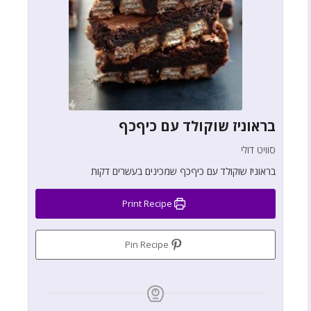
בראוניז שוקולד עם כיףכף
סוויט דולי
בראוניז שוקולד עם כיףכף שמכינים בעשרים דקות
Print Recipe
Pin Recipe