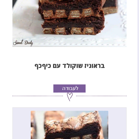
בראוניז שוקולד עם כיףכף