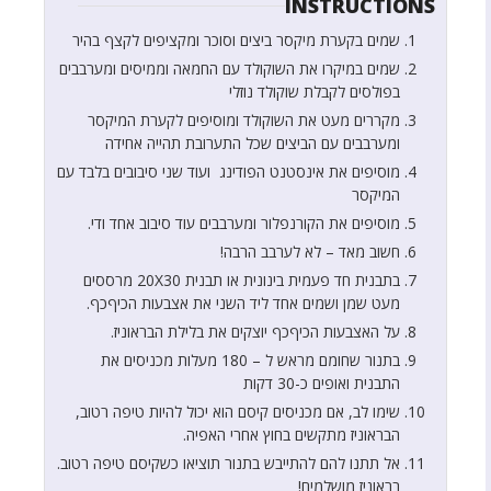
INSTRUCTIONS
שמים בקערת מיקסר ביצים וסוכר ומקציפים לקצף בהיר
שמים במיקרו את השוקולד עם החמאה וממיסים ומערבבים
בפולסים לקבלת שוקולד נוזלי
מקררים מעט את השוקולד ומוסיפים לקערת המיקסר
ומערבבים עם הביצים שכל התערובת תהייה אחידה
מוסיפים את אינסטנט הפודינג ועוד שני סיבובים בלבד עם
המיקסר
מוסיפים את הקורנפלור ומערבבים עוד סיבוב אחד ודי.
חשוב מאד – לא לערבב הרבה!
בתבנית חד פעמית בינונית או תבנית 20X30 מרססים
מעט שמן ושמים אחד ליד השני את אצבעות הכיףכף.
על האצבעות הכיףכף יוצקים את בלילת הבראוניז.
בתנור שחומם מראש ל – 180 מעלות מכניסים את
התבנית ואופים כ-30 דקות
שימו לב, אם מכניסים קיסם הוא יכול להיות טיפה רטוב,
הבראוניז מתקשים בחוץ אחרי האפיה.
אל תתנו להם להתייבש בתנור תוציאו כשקיסם טיפה רטוב.
בראוניז מושלמים!