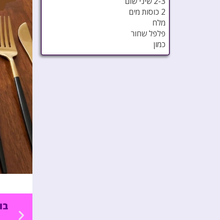
2-3 שיני שום
2 כוסות מים
מלח
פלפל שחור
כמון