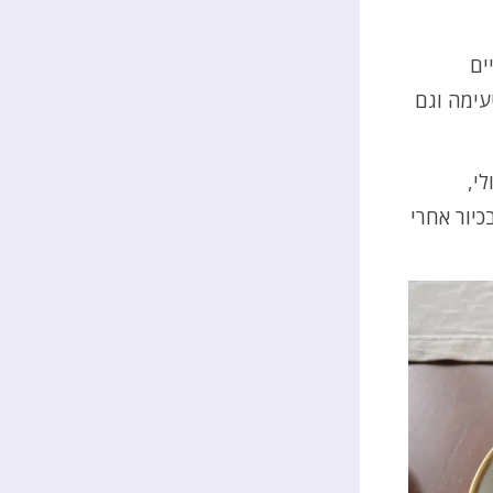
ים
עימה וגם
י,
כיור אחרי