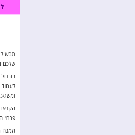
תבשיל ב
שלכם ו
בורגול 
לעמוד מ
ומשגע. 
הקראנצ'
פרחי הב
המנה הז