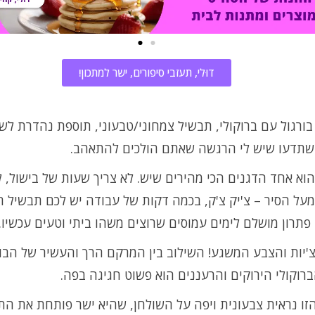
דוּלי, תעזבי סיפורים, ישר למתכון!
ורגול עם ברוקולי, תבשיל צמחוני/טבעוני, תוספת נהדרת לשו
שתדעו שיש לי הרגשה שאתם הולכים להתאהב.
הוא אחד הדגנים הכי מהירים שיש. לא צריך שעות של בישול, ל
על הסיר – צ'יק צ'ק, בכמה דקות של עבודה יש לכם תבשיל חם
פתרון מושלם לימים עמוסים שרוצים משהו ביתי וטעים עכשיו.
יות והצבע המשגע! השילוב בין המרקם הרך והעשיר של הבורג
רוקולי הירוקים והרעננים הוא פשוט חגיגה בפה.
ו נראית צבעונית ויפה על השולחן, שהיא ישר פותחת את התי