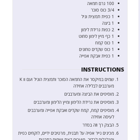
100
גרם
חמאה
3/4
כוס
סוכר
1
כפית
תמצית וניל
1
ביצה
2
כפות
גרידת לימון
1
כף
מיץ לימון סחוט
1
כוס
קמח
1
כוס
שקדים טחונים
1
כפית
אבקת אפייה
INSTRUCTIONS
שמים במיקסר את החמאה הסוכר ותמצית הוניל ועם וו K
מערבבים לבלילה אחידה
מוסיפים את הביצה ומערבבים
מוסיפים את גרידת הלימון ומיץ הלימון ומערבבים
מוסיפים קמח, קמח שקדים ואבקת אפייה ומערבבים
לעיסה אחידה
הבצק רך וזה בסדר
מכינים נייר אפיה על תבנית, מרטיבים ידיים, לוקחים כפית
ומגלגלים לכדור, מועכים קצת ושמים בתבנית