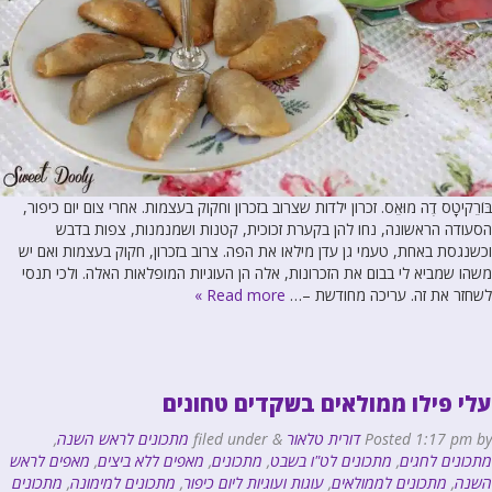
בּוֹרֵקיטָס דֶה מוּאֵס. זכרון ילדות שצרוב בזכרון וחקוק בעצמות. אחרי צום יום כיפור,
הסעודה הראשונה, נחו להן בקערת זכוכית, קטנות ושמנמנות, צפות בדבש
וכשנגסת באחת, טעמי גן עדן מילאו את הפה. צרוב בזכרון, חקוק בעצמות ואם יש
משהו שמביא לי בבום את הזכרונות, אלה הן העוגיות המופלאות האלה. ולכי תנסי
לשחזר את זה. עריכה מחודשת –…
Read more »
עלי פילו ממולאים בשקדים טחונים
by
1:17 pm
Posted
דורית טלאור
&
filed under
מתכונים לראש השנה
,
מתכונים לחגים
,
מתכונים לט"ו בשבט
,
מתכונים
,
מאפים ללא ביצים
,
מאפים לראש
השנה
,
מתכונים לממולאים
,
עוגות ועוגיות ליום כיפור
,
מתכונים למימונה
,
מתכונים