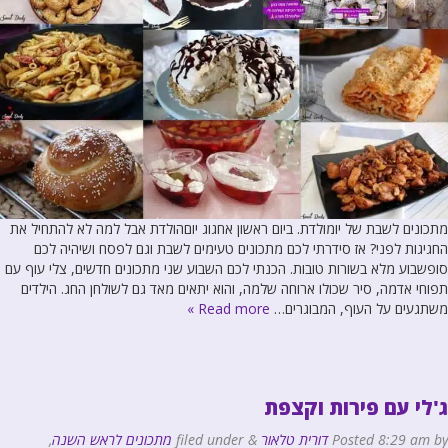
מתכונים לשבת של יומולדת. ביום ראשון אחגוג יוםהולדת אבל למה לא להתחיל את
החגיגות לפני? אז סידרתי לכם מתכונים טעימים לשבת וגם לפסח ושיהיה לכם
סופשבוע מלא בשורות טובות. הכנתי לכם השבוע שני מתכונים חדשים, צלי עוף עם
תפוחי אדמה, סיר שכולו ארוחה שלמה, והוא יתאים מאד גם לשולחן החג. הילדים
משתגעים על העוף, המבוגרים…
Read more »
ג'לי עם פירות וקצפת
by
8:29 am
Posted
דורית טלאור
&
filed under
מתכונים לראש השנה
,