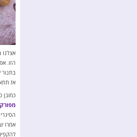
אצלנו 
הזו. אפ
בתנור 
אז תתא
כמובן 
מפורק 
הסיגרים
אמרו שה
להקפיא,