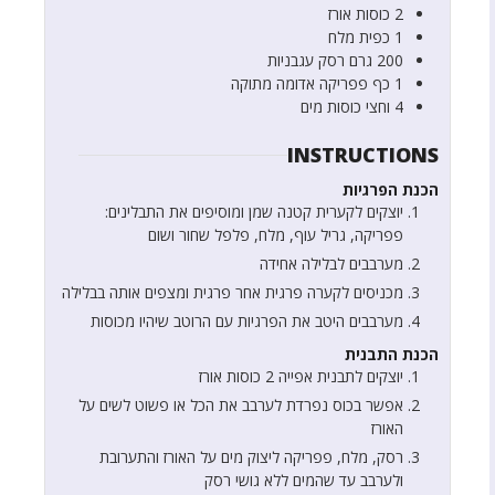
2
כוסות
אורז
1
כפית
מלח
200
גרם
רסק עגבניות
1
כף
פפריקה אדומה מתוקה
4 וחצי
כוסות
מים
INSTRUCTIONS
הכנת הפרגיות
יוצקים לקערית קטנה שמן ומוסיפים את התבלינים:
פפריקה, גריל עוף, מלח, פלפל שחור ושום
מערבבים לבלילה אחידה
מכניסים לקערה פרגית אחר פרגית ומצפים אותה בבלילה
מערבבים היטב את הפרגיות עם הרוטב שיהיו מכוסות
הכנת התבנית
יוצקים לתבנית אפייה 2 כוסות אורז
אפשר בכוס נפרדת לערבב את הכל או פשוט לשים על
האורז
רסק, מלח, פפריקה ליצוק מים על האורז והתערובת
ולערבב עד שהמים ללא גושי רסק