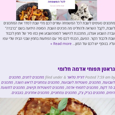
מתכונים טעימים לשבת לכל המשפחה עוזרים לכם מדי שבת לסדר את המתכונים
לשבת, לקבל השראה ולהחליט מה מכינים השבת. הסופה הידועה בשם "ברברה"
עברה השבוע אצלנו, מתכננת להישאר לסופהשבוע ואין כמו סיר של חמין לכבוד
שבת ולכבוד הקור. הפעם, הכנתי לכם סיר עם הפתעות בחמין שבני הבית שלי עפו
עליו. בנוסף יש לכם עוד המון…
Read more »
גראטן תפוחי אדמה חלומי
by
7:59 am
Posted
דורית טלאור
&
filed under
מתכונים לחגים
,
מתכונים
לשבועות
,
מתכונים
,
פשטידות לשבועות
,
מתכונים צמחוניים לראש השנה
,
מתכונים
ב-10 דקות
,
מתכונים לתפוחי אדמה
,
מתכונים לפשטידות וקישים
,
מתכונים לתשעת
הימים
,
מתכונים בצ'יק צ'ק
,
מתכונים צמחוניים
,
מתכונים אחרונים
,
בונבונים
.