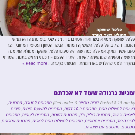
פלפל שושקה ממולא בשר ואורז אפוי בתנור, מנה שכל ביס ממנה היא ממש
תענוג. השילוב של פלפל השושקה המתוק, הבשר הטחון העסיסי והמתובל יוצר
טעם עשיר ומאוזן. אמא'לה כמה שזה היה טעים! פלפל שושקה ממולא הוא מנה
מרשימה וטעימה שמתאימה לאירוח. היתרון העצום – הכנתי מראש בתנור, שמרתי
במקרר ולפני שהילדים באו חיממתי והגשתי בקערה…
Read more »
עוגיות גרנולה שעוד לא אכלתם
by
8:15 am
Posted
דורית טלאור
&
filed under
מתכונים לחנוכה
,
מתכונים
,
רעיונות למשלוח מנות
,
מתכונים ב-10 דקות
,
מתכונים לתשעת הימים
,
טיפים
לאפייה ובישול
,
מתכונים בצ'יק צ'ק
,
מתכונים לסוכות
,
מתכונים לעוגיות
,
מתכונים
לפינגר-פוד
,
מתכונים צמחוניים
,
מתכונים למשלוח מנות לפורים
,
מתכונים אחרונים
,
בונבונים
,
מתכונים עם שימרית
.