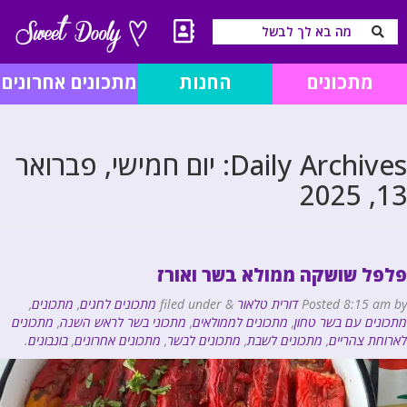
מתכונים
החנות
מתכונים אחרונים
Daily Archives:
יום חמישי, פברואר
13, 2025
פלפל שושקה ממולא בשר ואורז
by
8:15 am
Posted
דורית טלאור
&
filed under
מתכונים לחגים
,
מתכונים
,
מתכונים עם בשר טחון
,
מתכונים לממולאים
,
מתכוני בשר לראש השנה
,
מתכונים
לארוחת צהריים
,
מתכונים לשבת
,
מתכונים לבשר
,
מתכונים אחרונים
,
בונבונים
.