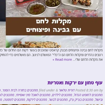
מקלות לחם גבינה ופיצוחים מבצק קראסט שמוכנים בעשר דקות הם החלום של כל 
רטבים נהדרים ומקלות הלחם הם ה"כלי" המושלם לניגוב. הם מושלמים כדי להחזיק
את מקלות הלחם שלי…
Read more »
עוף טחון עם ירקות ואטריות
by
8:30 am
Posted
דורית טלאור
&
filed under
מתכונים בחזרה לבית הספר
,
מ
מתכונים לחופש הגדול
,
מתכונים לילדים
,
מתכונים לאוכל סיני ואסייתי
,
מתכונים לא
ובישול
,
מתכונים בצ'יק צ'ק
,
מתכונים לבשר
,
מתכונים לירקות
,
מתכונים לפסטה
,
מת