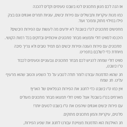
אז הנה לכם מגוון מתכונים לטו בשבט טעימים וקלים להכנה
כמו מנות עיקריות ותבשילים עם פירות יבשים, עוגיות תמרים ואגוזים וגם בצק
פילו במילוי מתוק וממכר ועוד.
מחפשים
מתכונים לט"ו בשבט
? לא יודעים מה לעשות עם הפירות היבשים?
היכנסו לסוויט דולי ותמצאו מבחר
מתכונים
איכותיים ובדוקים בכל רמות הקושי..
מתכונים
עם פירות העונה ופירות יבשים הם תמיד טובים ולא צריך סיבה
מיוחדת כדי לשלבם בתפריט.
סוויט דולי שמחה להגיש לכם מבחר
מתכונים
צבעוניים וטעימים לכבוד
ט"ו
בשבט
,
חג שהוא הזדמנות עבורנו לומר תודה לטבע על כל השפע והטוב שהוא מרעיף
עלינו. חג שמח
אין כמו
ט"ו בשבט
כדי לחגוג את הפירות הנפלאים של הארץ!
מארחים בט”ו בשבט? אצל סוויט דולי תמצאו מבחר מתכונים מעולים
עם פירות יבשים ואגוזים שיהפכו את ט”ו בשבט לטעים יותר!
סלטים, עיקריות והמון מתכונים מתוקים.
חג האילנות הוא הזדמנות מצויינת עבורנו לחגוג את שפע הפירות,