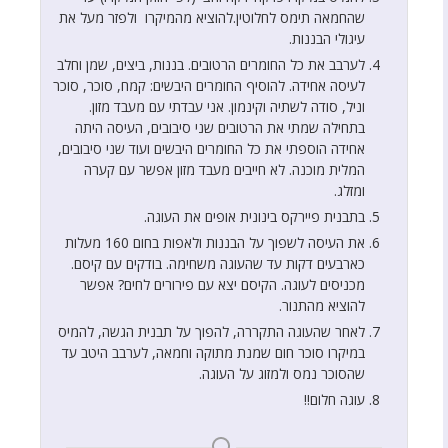
שהחמאה תימס לחלוטין.להוציא מהמיקרו ולפזר מעל את
עיגולי הבננות.
לערבב את כל החומרים הרטובים. בננות, ביצים, שמן וחלב
לעיסה אחידה. להוסיף החומרים היבשים: קמח, סוכר, סוכר
וניל, סודה לשתיה וקינמון. אני עבדתי עם מעבד מזון.
בתחילה שמתי את הרטובים שני סיבובים, העיסה היתה
אחידה הוספתי את כל החומרים היבשים ועוד שני סיבובים,
המלית מוכנה. לא חייבים מעבד מזון אפשר עם קערה
ומזלג.
בתבנית פיירקס בינונית אופים את העוגה.
את העיסה לשפוך על הבננות ולאפות בחום 160 מעלות
כארבעים דקות עד שהעוגה משחימה. בודקים עם קיסם.
מכניסים לעוגה. הקיסם יצא עם פירורים לחים? אפשר
להוציא מהתנור.
לאחר שהעוגה התקררה, להפוך על תבנית הגשה, להמיס
במיקרו סוכר חום שמנת מתוקה וחמאה, לערבב היטב עד
שהסוכר נמס ולמזוג על העוגה.
עוגה חלום!!