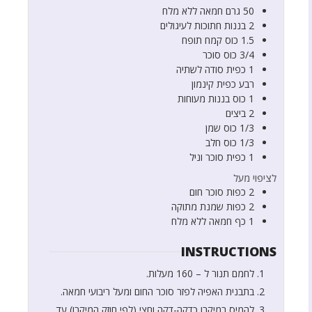
50
גרם
חמאה ללא מלח
2
בננות חתוכות לעיגולים
1.5
כוס
קמח תופח
3/4
כוס
סוכר
1
כפית
סודה לשתיה
רבע
כפית
קינמון
1
כוס
בננות מעוחות
2
ביצים
1/3
כוס
שמן
1/3
כוס
חלב
1
כפית
סוכר וניל
לציפוי מעל
2
כפות
סוכר חום
2
כפות
שמנת מתוקה
1
כף
חמאה ללא מלח
INSTRUCTIONS
לחמם תנור ל – 160 מעלות.
בתבנית האפיה לפזר סוכר החום ומעל ריבועי חמאה.
להמיס במיקרו כדקה-דקה וחצי (לפי חוזק המיקרו) עד