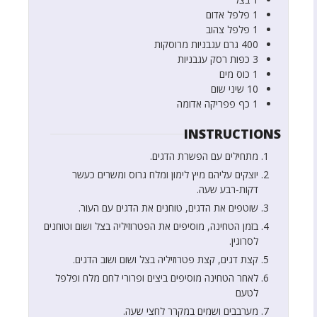
1
פלפל אדום
1
פלפל צהוב
400
גרם
עגבניות מרוסקות
3
כפות
רסק עגבניות
1
כוס
מים
10
שיני שום
1
כף
פפריקה אדומה
INSTRUCTIONS
מתחילים עם הפשרת הדגים.
יוצקים עליהם מיץ לימון ומלח גרוס ומשרים כעשר
דקות-רבע שעה.
שוטפים את הדגים, טוחנים את הדגים עם העור.
בזמן הטחינה, מוסיפים את הפטרוזיליה בצל ושום וטוחנים
לסרוגין.
קצת דגים, קצת פטרוזיליה בצל ושום ושוב הדגים.
לאחר הטחינה מוסיפים ביצים ופרורי לחם מלח ופלפל
לטעם
מערבבים ושמים במקרר לחצי שעה.