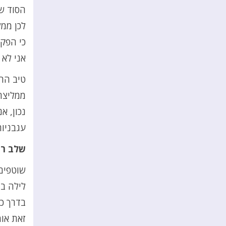
הסוד של
לכן ממ
כי הפקט
אני לא
טיב הרי
ממליצה
נכון, א
עגבניו
שלב רא
שוטפים 
לילה ב
בדרך כל
זאת אומ