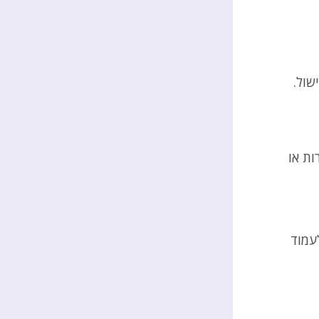
שול
.
ות או
עמוד