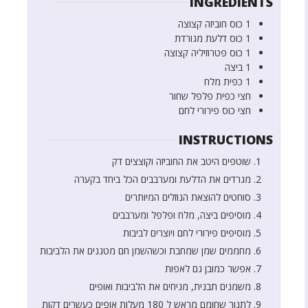
INGREDIENTS
1
כוס
חוביזה קצוצה
1
כוס
דלעת מגורדת
1
כוס
פטרוזיליה קצוצה
1
ביצה
1
כפית
מלח
חצי
כפית
פלפל שחור
חצי
כוס
פירורי לחם
INSTRUCTIONS
שוטפים היטב את החוביזה וקוצצים דק
מגרדים את הדלעת ומערבבים הכל ביחד בקערה
סוחטים להוצאת הנוזלים המיותרים
מוסיפים ביצה, מלח ופלפל ומערבבים
מוסיפים פירורי לחם ויוצרים לביבות
מחממים שמן שמחבת וכשהשמן חם מטגנים את הלביבות
אפשר כמובן גם לאפות
משמנים תבנית, מניחים את הלביבות ואופים
לתנור שחומם מראש ל 180 מעלות אופים כעשרים דקות