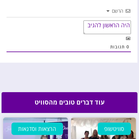
הרשם
0
תגובות
עוד דברים טובים מהסוויט
סוויטשופ
הרצאות וסדנאות