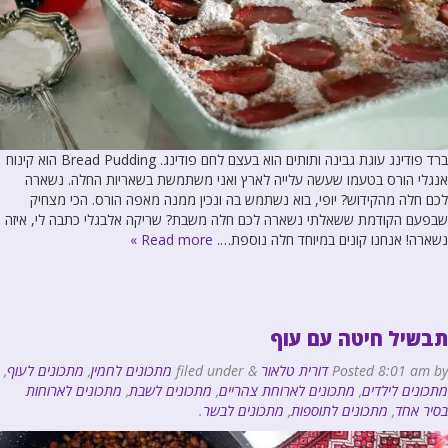
ברד פודינג עוגת גבינה ותותים הוא בעצם לחם פודינג. Bread Pudding הוא קינוח
אנגלי הורס בטעמו שעשה עלייה לארץ ואני משתמשת בשאריות החלה. נשארה
לכם חלה מהקידוש? יופי, בוא נשתמש בה ונכין ממנה מאפה הורס. הכי מצחיק
שבפעם הקודמת ששאלתי נשארה לכם חלה משבת? שריקה אלבגלי כתבה לי, איזה
נשארה! אנחנו קונים במיוחד חלה נוספת….
Read more »
תבשיל חיטה עם עוף
by
8:01 am
Posted
דורית טלאור
&
filed under
מתכונים לחמין
,
מתכונים לעוף
,
מתכונים לילדים
,
מתכונים לארוחת צהריים
,
מתכונים לשבת
,
מתכונים לארוחות
בסיר אחד
,
מתכונים לתוספות
,
מתכונים לבשר
.