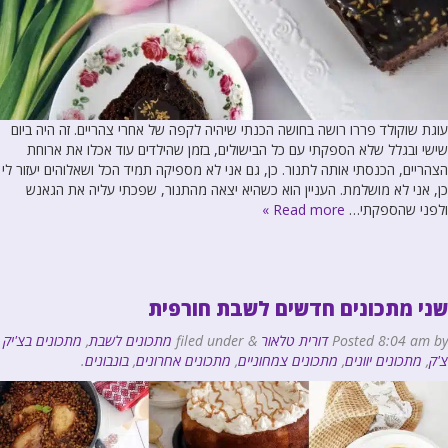
עוגת שוקולד פררו רושה בחושה הכנתי שיהיה לקפה של אחרי צהריים. זה היה ביום
שישי ובגלל שלא הספקתי עם כל הבישולים, בזמן שהילדים עוד אכלו את ארוחת
הצהריים, הכנסתי אותה לתנור. כן, גם אני לא מספיקה תמיד הכל ושאלוהים יעזור לי
כן, אני לא מושלמת. העניין הוא כשהיא יצאה מהתנור, שפכתי עליה את הגאנש
ולפני שהספקתי…
Read more »
שני מתכונים חדשים לשבת חורפית
by
8:04 am
Posted
דורית טלאור
&
filed under
מתכונים לשבת
,
מתכונים בצ'יק
צ'ק
,
מתכונים יוונים
,
מתכונים צמחוניים
,
מתכונים אחרונים
,
בונבונים
.