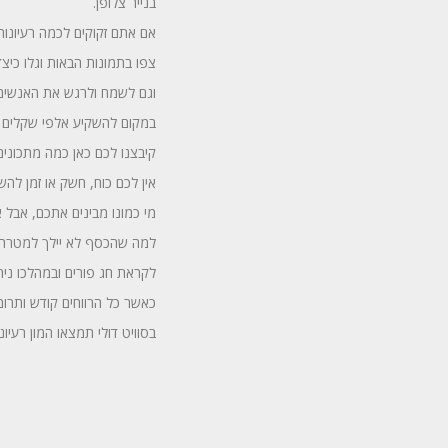
בנייר צלופן.
אם אתם זקוקים לכמה רעיונות
צפו בתמונות הבאות וגלו כיצד
וגם לשמח ולרגש את האנשים 
במקום להשקיע אלפי שקלים ע
קיבצנו לכם כאן כמה מתכונים
אין לכם כוח, חשק או זמן לה
מי כמונו מבינים אתכם, אבל
למה שהכסף לא יילך למטרה 
לקראת חג פורים ובמהלכו נית
כאשר כל הרווחים קודש ותרומה
בסוויט דולי תמצאו המון רעיו