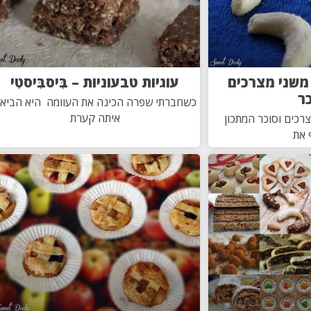
 משני מצרכים
עוגיות טבעוניות – בִּיסבִּיסטִי
כר
כשחברתי שפרה הכינה את העוומה היא הביא
איתה קערת
צרכים וסוכר המתכון
 את