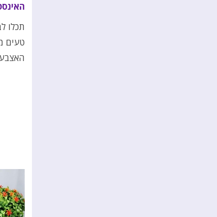
האינסט
תכלו לב
טעים מא
האצבעות