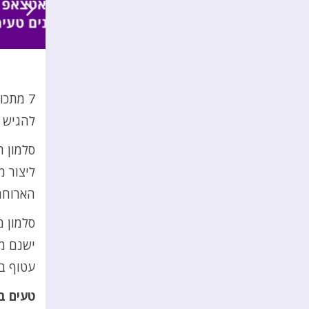
7 מתכו
להגיש 
סלמון ה
ליצור מ
הארוחה
סלמון מ
ישנם מת
עטוף בב
טעים ב