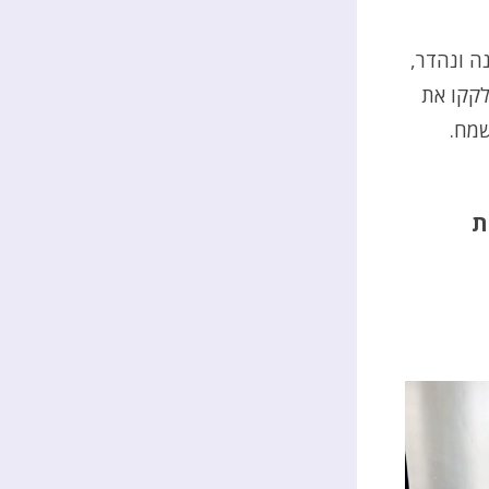
ה ונהדר,
לקקו את
שמח.
ת