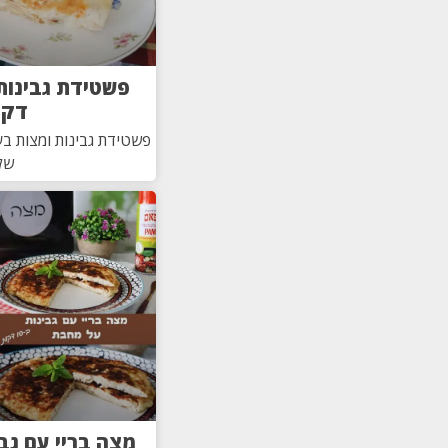
פשטידת גבינות
דקו
פשטידת גבינות ומצות בע
של
מצה בריי עם גב