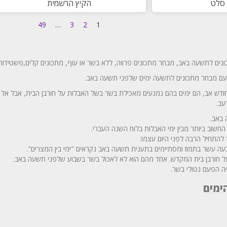
 סלט
הקיץ הרשמית
49
…
3
2
1
נים לתשעה באב, מבחר מתכונים פרווה, ללא בשר או עוף, מתכונים קלים,פשטידות
ם מבחר מתכונים לתשעה ימים שלפני תשעה באב.
דש אב, הם ימים בהם נמנעים מאכילת בשר בשל האבלות על חורבן הבית, אבל אל דא
עב.
באב.
שוב ביותר מבין ימי האבלות בלוח השנה העברי.
התחיל הרבה לפני היום עצמו:
ה עשר בתמוז ומסתיימים בתענית תשעה באב נקראים "ימי בין המצרים".
 על חורבן בית המקדש. אחד מהם הוא לא לאכול בשר בשבוע שלפני תשעה באב.
ה הפעם נטולי בשר.
ימים