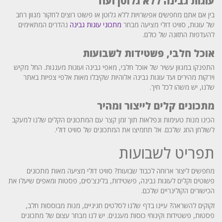
עוגות גבינה ללא גלוטן ועוד
בין אם אתם מחפשים אפשרויות ללא גלוטן או פשוט רוצים לחקור מגוון רחב
של עוגות, סוויט דולי מציעה מבחר
מתכוני עוגות גבינה
נהדרים המתאימים
להעדפות התזונה של כולם.
אוכל חלבי, פשטידות לשבועות
התפנקו במגוון עשיר של אוכל חלבי, מאפי גבינה ועוגות מענגות. החל מקיש
וירקות מהירים ועד עוגות גבינה אלוהיות שקיבלו מאות אלפי צפיות באתר
שלנו, יש משהו לכל חיך.
מתכונים קלים לייצור ומהיר
הכינו מנות טעימות ונפלאות תוך זמן קצר עם המתכונים הקלים שלנו למעקב
לשולחן החג שלכם. אל תחמיצו את המתכונים של סוויט דולי.
תפריט לשבועות
מחפשים ליצור ארוחה לכבוד שבועות? סוויט דולי מציעה מאות מתכונים
פשוטים וקלים לעוגות גבינה, פשטידות, בלינצ'סים, פסטות ומאפים שיעלו את
הכישורים הקולינריים שלכם.
זקוקים להשראה? עיינו בדף שלנו לסלטים חגיגיים, מנות מבוססות חלב,
פסטות, פשטידות וקינוחי כוסות מענגים. יש לנו מבחר עצום של מתכונים