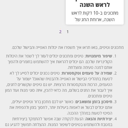
לראש השנה
מתכונים ב-10 דקות לראש
השנה, ארוחת החג של
2
1
מתכונים וטיפים, בואו תראו איך תשפרו את יכולות האפייה והבישול שלכם.
שיפור מיומנויות
: טיפים ומתכונים יכולים לעזור לך לשפר את היכולות
הקולינריות שלכם. הם יכולים להראות איך להשתמש בחומרים ולהפוך
אותם למנה טעימה ומוצלחת.
שמירה על טעמים וטקסטורות
: טיפים נכונים יכולים לסייע לך לא
לטעות בתהליכי הבישול או האפייה ולהבטיח שהאוכל ישמור על
הטעמים, הרכות והטקסטורות הרצויות. יש גם טיפים שקשורים לחגים,
איך לעבור את החגים בשלום, מה כדאי להכין, איזה סוגי מנות ועוד המון
טיפים ומתכונים.
חיסכון בזמן ומשאבים
: כאשר יש לכם מתכון ברור וטיפים יעילים,
אתם יכולים לבשל או לאפות ביעילות יותר, לחסוך בזמן ולהפחית את
הסיכוי לטעות במהלך ההכנה.
יצירתיות והנאה
: הגעת לנקודה שבה אפשר להתמקד ביצירתיות
במטבח ולהשתמש בטיפים לשיפור המנות. ההצלחה תמשיך להגיע גם