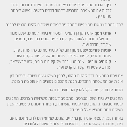
כיף:
הכנת מתכונים לפורים היא חוויה מהנה ומאחדת. זהו זמן נהדר
לבלות עם המשפחה והחברים, ללמוד דברים חדשים, ופשוט ליהנות
מהתהליך.
להלן כמה דוגמאות ספציפיות למתכונים לפורים שיכולים להיות מהנים להכנה:
אוזני המן:
אוזני המן הן המאכל המסורתי ביותר לפורים. ישנם מגוון
רחב של מתכונים לאוזני המן, עם מילויים שונים כמו פרג, תמרים,
שוקולד, חלבה ועוד.
עוגיות פורים:
ישנם מגוון רחב של עוגיות פורים, כמו עוגיות פרג,
עוגיות תמרים, עוגיות שוקולד, עוגיות חמאה, עוגיות שקדים ועוד.
קינוחים פורים:
ישנם מגוון רחב של קינוחים פורים, כמו קרעפלאך,
עוגות, פשטידות, קינוחים קרים ועוד.
אם אתם מחפשים דרך ליהנות מהחג, להכין משהו טעים ומיוחד, ולבלות זמן
איכות עם המשפחה והחברים, הכנת מתכונים לפורים היא אופציה מצוינת.
מבחר עוגות ועוגיות שקל להכין והם טעימים מאד.
מתכונים לעוגיות משני מצרכים, מתכונים לעוגיות משלושה מצרכים, מתכונים
עוגיות טבעוניות, מתכונים לעוגיות מושחתות, מבחר מתכונים טעימים להכנת
משלוח מנות תמצאו אצל סוויט דולי.
באתר תוכלו למצוא אוזני המן במילויים שונים, שמתאימים לחג. מתכונים עם
פרג, מתכונים שאפשר להכין במהירות ולשלוח למשפחה ולחברים.