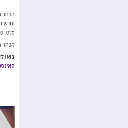
מבחר מת
ומרשימ
סלט, סל
מבחר מ
בואו ל
האינסט