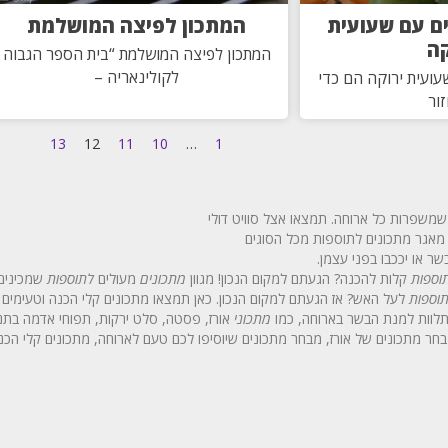
ם עם שעועית
המתכון לפיצה המושלמת
קה
המתכון לפיצה המושלמת “בית הספר הגבוה
לקולינאריה –
ועית ירוקה הם כדי
ור
13
12
11
10
…
1
שמשפרות כל ארוחה. תמצאו אצל סוויט דולי
 מאגר מתכונים לתוספות מכל הסוגים
ר או יככבו בפני עצמן.
וספות
קלות להכנה? הגעתם למקום הנכון! מגוון
מתכונים
מעולים
לתוספות
שמכינים 
וספות
לעל האש? אז הגעתם למקום הנכון. כאן תמצאו מתכונים קלי הכנה וטעימים 
וות למנת הבשר בארוחה, כמו
מתכוני
אורז, פסטה, סלט ירקות, תפוחי אדמה בתנור 
ר מתכונים של אורז, מבחר מתכונים שיוסיפו לכם טעם לארוחה, מתכונים קלי הכנה